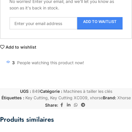
No worries! Enter your email, and we'll let you know as
soon as it's back in stock.
ADD TO WAITLIST
Add to wishlist
3
People watching this product now!
UGS :
849
Catégorie :
Machines à tailler les clés
Étiquettes :
Key Cutting
,
Key Cutting XC009
,
xhorse
Brand:
Xhorse
Share:
Produits similaires