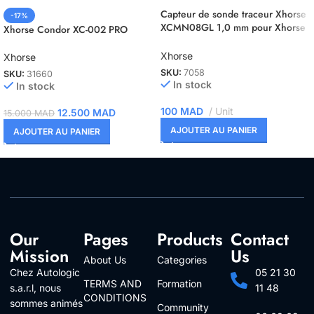
Capteur de sonde traceur Xhorse
-17%
XCMN08GL 1,0 mm pour Xhorse
Xhorse Condor XC-002 PRO
Condor XC-Mini et Dolphin II XP-
005L
Xhorse
Xhorse
SKU:
7058
SKU:
31660
In stock
In stock
100
MAD
Unit
12.500
MAD
15.000
MAD
AJOUTER AU PANIER
AJOUTER AU PANIER
Our
Pages
Products
Contact
Mission
Us
About Us
Categories
Chez Autologic
05 21 30
TERMS AND
Formation
s.a.r.l, nous
11 48
CONDITIONS
sommes animés
Community