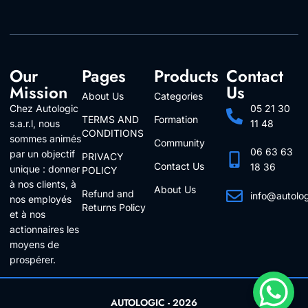
Our
Pages
Products
Contact
Mission
Us
About Us
Categories
Chez Autologic
05 21 30
TERMS AND
Formation
s.a.r.l, nous
11 48
CONDITIONS
sommes animés
Community
06 63 63
par un objectif
PRIVACY
Contact Us
18 36
unique : donner
POLICY
à nos clients, à
About Us
Refund and
info@autolo
nos employés
Returns Policy
Follow Us
et à nos
actionnaires les
moyens de
prospérer.
AUTOLOGIC - 2026