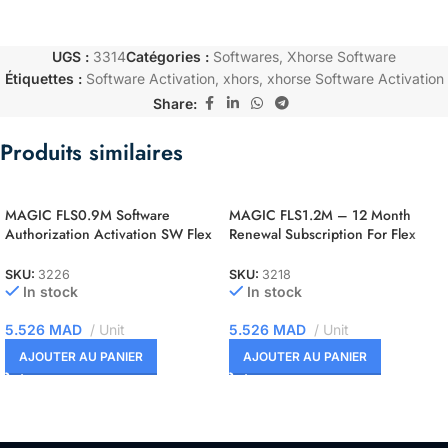
UGS :
3314
Catégories :
Softwares
,
Xhorse Software
Étiquettes :
Software Activation
,
xhors
,
xhorse Software Activation
Share:
Produits similaires
MAGIC FLS0.9M Software
MAGIC FLS1.2M – 12 Month
Authorization Activation SW Flex
Renewal Subscription For Flex
NEC 76F00xx Master
OBD Master
SKU:
3226
SKU:
3218
In stock
In stock
5.526
MAD
Unit
5.526
MAD
Unit
AJOUTER AU PANIER
AJOUTER AU PANIER