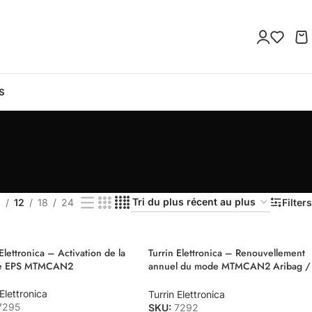
S
9
12
18
24
Filters
Elettronica – Activation de la
Turrin Elettronica – Renouvellement
ce EPS MTMCAN2
annuel du mode MTMCAN2 Aribag /
ABS
 Elettronica
Turrin Elettronica
7295
SKU:
7292