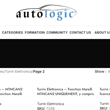
CATEGORIES
FORMATION
COMMUNITY
CONTACT US
ABOUT U
es
/
Turrin Elettronica
/
Page 2
Show
ica – MTMCAN2
Turrin Elettronica – Fonction Marelli
Turrin 
ction Marelli
MTMCAN2 UNIQUEMENT, y compris
licen
EN renouvellement
l’activation de l’ANCIENNE licence
Cdc
Turrin
a
Turrin Elettronica
SKU:
SKU:
7298