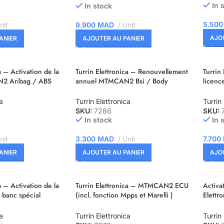
In 
In stock
5.50
nit
9.900
MAD
Unit
AJO
ANIER
AJOUTER AU PANIER
a – Activation de la
Turrin Elettronica – Renouvellement
Turrin 
2 Aribag / ABS
annuel MTMCAN2 Bsi / Body
licen
Computer
Compu
a
Turrin Elettronica
Turrin
SKU:
7286
SKU:
In stock
In 
nit
3.300
MAD
Unit
7.700
ANIER
AJOUTER AU PANIER
AJO
a – Activation de la
Turrin Elettronica – MTMCAN2 ECU
Activat
 banc spécial
(incl. fonction Mpps et Marelli )
Elettr
Renouvellement annuel
foncti
a
Turrin Elettronica
Turrin