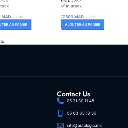
7270
SKU:
7267
stock
In stock
0
MAD
Unit
17.600
MAD
Unit
UTER AU PANIER
AJOUTER AU PANIER
ts
Contact Us
05 21 30 11 48
06 63 63 18 36
info@autologic.ma