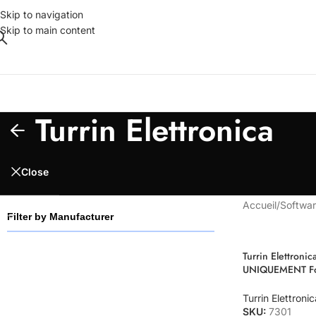
Skip to navigation
Skip to main content
Turrin Elettronica
Close
Accueil
/
Softwar
Filter by Manufacturer
Turrin Elettron
UNIQUEMENT Fon
incluant l’ANCI
annuel Cdc
Turrin Elettronic
SKU:
7301