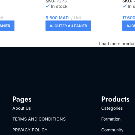
SKU:
7273
SKU:
In stock
In 
it
6.600
MAD
Unit
17.60
ANIER
AJOUTER AU PANIER
AJO
Load more produc
Pages
Products
About Us
Categories
TERMS AND CONDITIONS
Formation
PRIVACY POLICY
Community