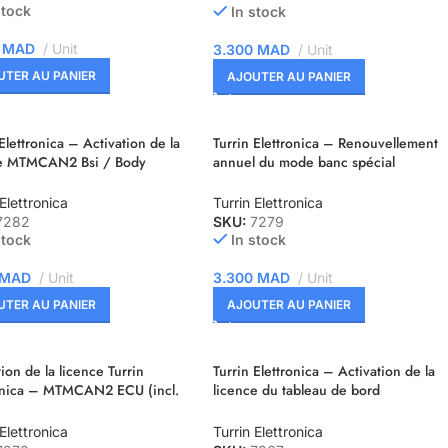
stock
In stock
0
MAD
Unit
3.300
MAD
Unit
UTER AU PANIER
AJOUTER AU PANIER
Elettronica – Activation de la
Turrin Elettronica – Renouvellement
ce MTMCAN2 Bsi / Body
annuel du mode banc spécial
ter
MTMCAN2
 Elettronica
Turrin Elettronica
7282
SKU:
7279
stock
In stock
MAD
Unit
3.300
MAD
Unit
UTER AU PANIER
AJOUTER AU PANIER
ion de la licence Turrin
Turrin Elettronica – Activation de la
onica – MTMCAN2 ECU (incl.
licence du tableau de bord
on Mpps et Marelli)
MTMCAN2
 Elettronica
Turrin Elettronica