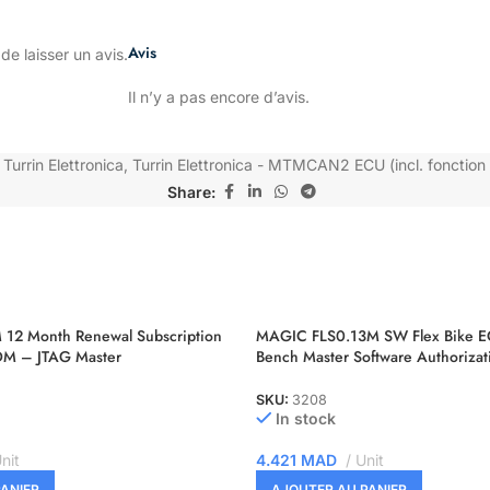
Avis
de laisser un avis.
Il n’y a pas encore d’avis.
Turrin Elettronica
,
Turrin Elettronica - MTMCAN2 ECU (incl. fonction
Share:
12 Month Renewal Subscription
MAGIC FLS0.13M SW Flex Bike 
BDM – JTAG Master
Bench Master Software Authorizat
SKU:
3208
In stock
nit
4.421
MAD
Unit
ANIER
AJOUTER AU PANIER