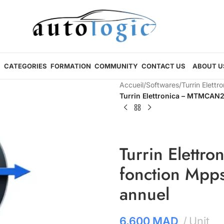
CATEGORIES
FORMATION
COMMUNITY
CONTACT US
ABOUT U
Accueil
/
Softwares
/
Turrin Elettr
Turrin Elettronica – MTMCAN2 
Turrin Elettr
fonction Mpps
annuel
6.600
MAD
Unit