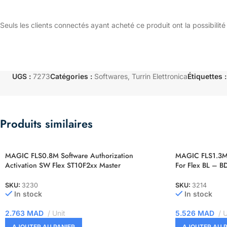
Seuls les clients connectés ayant acheté ce produit ont la possibilité 
UGS :
7273
Catégories :
Softwares
,
Turrin Elettronica
Étiquettes :
Produits similaires
MAGIC FLS0.8M Software Authorization
MAGIC FLS1.3M 
Activation SW Flex ST10F2xx Master
For Flex BL – 
SKU:
3230
SKU:
3214
In stock
In stock
2.763
MAD
Unit
5.526
MAD
U
AJOUTER AU PANIER
AJOUTER AU P