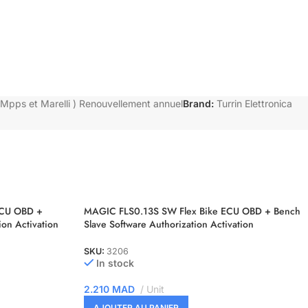
 Mpps et Marelli ) Renouvellement annuel
Brand:
Turrin Elettronica
ECU OBD +
MAGIC FLS0.13S SW Flex Bike ECU OBD + Bench
ion Activation
Slave Software Authorization Activation
SKU:
3206
In stock
2.210
MAD
Unit
AJOUTER AU PANIER