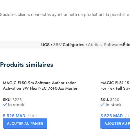
Seuls les clients connectés ayant acheté ce produit ont la possibilité 
UGS :
3631
Catégories :
Abrites
,
Softwares
Éti
Produits similaires
MAGIC FLS0.9M Software Authorization
MAGIC FLS1.1S 
Activation SW Flex NEC 76F00xx Master
For Flex Full Sla
SKU:
3226
SKU:
3220
In stock
In stock
5.526
MAD
Unit
5.526
MAD
U
AJOUTER AU PANIER
AJOUTER AU P