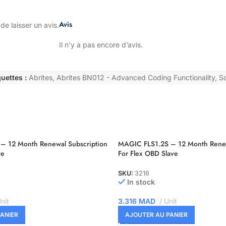
Avis
de laisser un avis.
Il n’y a pas encore d’avis.
quettes :
Abrites
,
Abrites BN012 - Advanced Coding Functionality
,
So
– 12 Month Renewal Subscription
MAGIC FLS1.2S – 12 Month Renew
ve
For Flex OBD Slave
SKU:
3216
In stock
nit
3.316
MAD
Unit
ANIER
AJOUTER AU PANIER