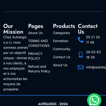
Our
Pages
Products
Contact
Mission
Us
About Us
Categories
Chez Autologic
05 21 30
TERMS AND
Formation
s.a.r.l, nous
11 48
CONDITIONS
sommes animés
Community
06 63 63
par un objectif
PRIVACY
Contact Us
18 36
unique : donner
POLICY
à nos clients, à
About Us
Refund and
info@autolo
nos employés
Returns Policy
Follow Us
et à nos
actionnaires les
moyens de
prospérer.
AUTOLOGIC - 2026