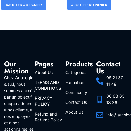
AJOUTER AU PANIER
AJOUTER AU PANIER
Our
Pages
Products
Contact
Mission
Us
About Us
Categories
Chez Autologic
05 21 30
TERMS AND
Formation
s.a.r.l, nous
11 48
CONDITIONS
sommes animés
Community
06 63 63
par un objectif
PRIVACY
Contact Us
18 36
unique : donner
POLICY
à nos clients, à
About Us
Refund and
info@autolo
nos employés
Returns Policy
Follow Us
et à nos
actionnaires les