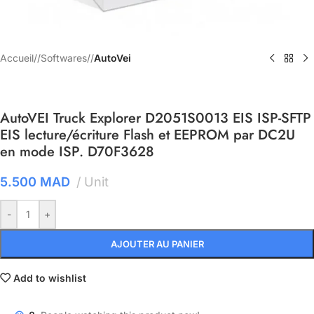
Accueil
/
Softwares
/
AutoVei
AutoVEI Truck Explorer D2051S0013 EIS ISP-SFTP
EIS lecture/écriture Flash et EEPROM par DC2U
en mode ISP. D70F3628
5.500
MAD
Unit
-
+
AJOUTER AU PANIER
Add to wishlist