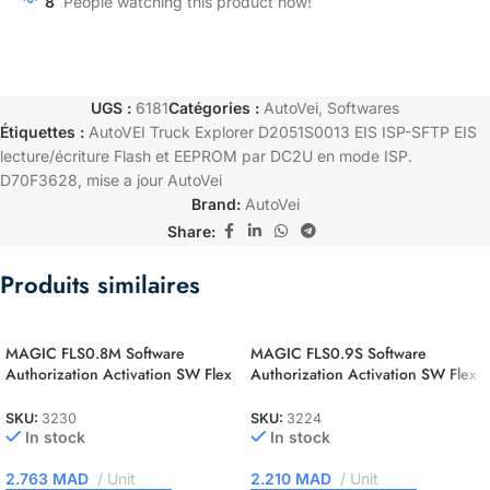
8
People watching this product now!
UGS :
6181
Catégories :
AutoVei
,
Softwares
Étiquettes :
AutoVEI Truck Explorer D2051S0013 EIS ISP-SFTP EIS
lecture/écriture Flash et EEPROM par DC2U en mode ISP.
D70F3628
,
mise a jour AutoVei
Brand:
AutoVei
Share:
Produits similaires
MAGIC FLS0.8M Software
MAGIC FLS0.9S Software
Authorization Activation SW Flex
Authorization Activation SW Flex
ST10F2xx Master
NEC 76F00xx Slave
SKU:
3230
SKU:
3224
In stock
In stock
2.763
MAD
Unit
2.210
MAD
Unit