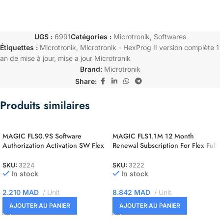
UGS :
6991
Catégories :
Microtronik
,
Softwares
Étiquettes :
Microtronik
,
Microtronik - HexProg II version complète 1
an de mise à jour
,
mise a jour Microtronik
Brand:
Microtronik
Share:
Produits similaires
MAGIC FLS0.9S Software
MAGIC FLS1.1M 12 Month
Authorization Activation SW Flex
Renewal Subscription For Flex Full
NEC 76F00xx Slave
Master
SKU:
3224
SKU:
3222
In stock
In stock
2.210
MAD
Unit
8.842
MAD
Unit
AJOUTER AU PANIER
AJOUTER AU PANIER