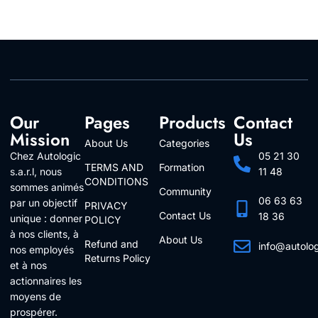
Our
Pages
Products
Contact
Mission
Us
About Us
Categories
Chez Autologic
05 21 30
TERMS AND
Formation
s.a.r.l, nous
11 48
CONDITIONS
sommes animés
Community
06 63 63
par un objectif
PRIVACY
Contact Us
18 36
unique : donner
POLICY
à nos clients, à
About Us
Refund and
info@autolo
nos employés
Returns Policy
Follow Us
et à nos
actionnaires les
moyens de
prospérer.