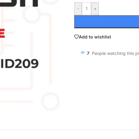
-
+
Add to wishlist
7
People watching this p