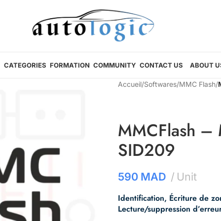
CATEGORIES
FORMATION
COMMUNITY
CONTACT US
ABOUT U
Accueil
/
Softwares
/
MMC Flash
/
MMCFlash – 
SID209
590
MAD
Unit
Identification, Écriture de z
Lecture/suppression d’erreu