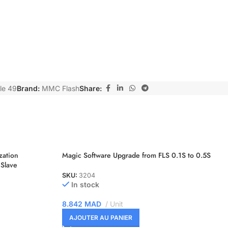
le 49
Brand:
MMC Flash
Share:
zation
Magic Software Upgrade from FLS 0.1S to 0.5S
Slave
SKU:
3204
In stock
8.842
MAD
Unit
AJOUTER AU PANIER