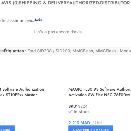
AVIS (0)
SHIPPING & DELIVERY
AUTHORIZED-DISTRIBUTOR
Avis
de laisser un avis.
Il n’y a pas encore d’avis.
es
Étiquettes :
Ford SID208 / SID209
,
MMCFlash
,
MMCFlash - Modu
Software Authorization
MAGIC FLS0.9S Software Authori
lex ST10F2xx Master
Activation SW Flex NEC 76F00xx 
SKU:
3224
In stock
nit
2.210
MAD
Unit
ANIER
AJOUTER AU PANIER