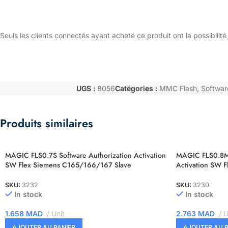
Seuls les clients connectés ayant acheté ce produit ont la possibilité 
UGS :
8056
Catégories :
MMC Flash
,
Softwar
Produits similaires
MAGIC FLS0.7S Software Authorization Activation
MAGIC FLS0.8M 
SW Flex Siemens C165/166/167 Slave
Activation SW F
SKU:
3232
SKU:
3230
In stock
In stock
1.658
MAD
Unit
2.763
MAD
U
AJOUTER AU PANIER
AJOUTER AU P